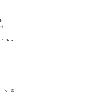
k.
ti.
tuk masa